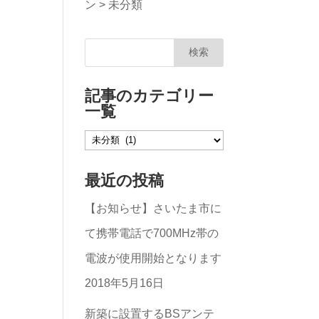
ン
>
未分類
記事のカテゴリー
一覧
記
事
最近の投稿
の
【お知らせ】さいたま市に
カ
て携帯電話で700MHz帯の
テ
電波が使用開始となります
ゴ
2018年5月16日
リ
ー
新築に設置するBSアンテ