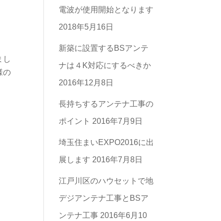
電波が使用開始となります
ゴ
2018年5月16日
リ
ー
新築に設置するBSアンテ
まし
一
ナは４K対応にするべきか
様の
覧
2016年12月8日
長持ちするアンテナ工事の
ポイント
2016年7月9日
埼玉住まいEXPO2016に出
展します
2016年7月8日
江戸川区のハウセットで地
デジアンテナ工事とBSア
ンテナ工事
2016年6月10