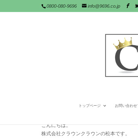
0800-080-9696
info@9696.co.jp
栃木県足利市にて6
施工面に壁掛け
2012年 12月月 18日
|
テレビの壁掛け
,
工事施工
トップページ
お問い合わせ
こんにちは。
株式会社クラウンクラウンの松本です。