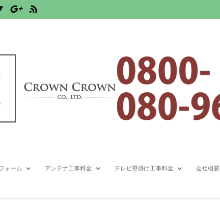
5インチのテレビをエコカラッ
例
,
栃木県
,
足利市
フォーム
アンテナ工事料金
テレビ壁掛け工事料金
会社概要