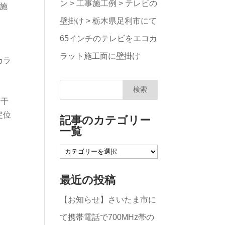
ン
>
工事施工例
>
テレビの
施
壁掛け
>
栃木県足利市にて
65インチのテレビをエコカ
ラット施工面に壁掛け
カラ
若干
定位
記事のカテゴリー
一覧
記
事
最近の投稿
の
【お知らせ】さいたま市に
カ
て携帯電話で700MHz帯の
テ