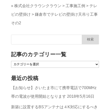
»
株式会社クラウンクラウン
>
工事施工例
>
テレ
ビの壁掛け
>
鎌倉市でテレビの壁掛け天吊り工事
その2
記事のカテゴリー一覧
記
事
最近の投稿
の
【お知らせ】さいたま市にて携帯電話で700MHz
カ
帯の電波が使用開始となります
2018年5月16日
テ
ゴ
新築に設置するBSアンテナは４K対応にするべき