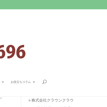
連絡先
0800-080-9696
(無料通話)
そん
お役立ちコラム
048-757-4535
によ
し
»
株式会社クラウンクラウ
。