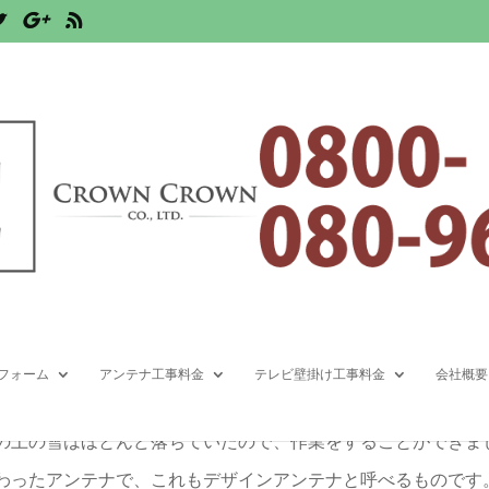
デザインアンテナ工事
・デザインアンテナ
,
地デジアンテナ
,
埼玉県
,
鴻巣市
での記録的な積雪も嘘のように、翌日から暖かくなりましたが、
フォーム
アンテナ工事料金
テレビ壁掛け工事料金
会社概要
例を紹介します。 雪が降った日から二日たっていますが、場所
根の上の雪はほとんど落ちていたので、作業をすることができま
変わったアンテナで、これもデザインアンテナと呼べるものです