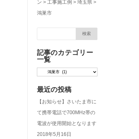
ン
>
工事施工例
>
埼玉県
>
鴻巣市
記事のカテゴリー
一覧
記
事
最近の投稿
の
【お知らせ】さいたま市に
カ
て携帯電話で700MHz帯の
テ
電波が使用開始となります
ゴ
2018年5月16日
リ