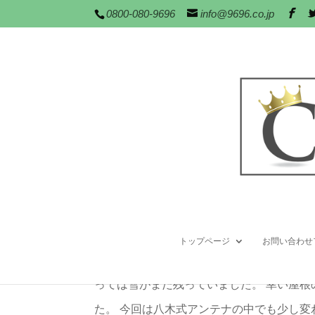
0800-080-9696
info@9696.co.jp
埼玉県鴻巣市で八木式
BS/CSアンテナ
,
アンテナ工事
,
フラットアンテナ
クラウンクラウンの松本です。 先日関東
トップページ
お問い合わせ
な中で八木式のデザインアンテナの設置事
っては雪がまだ残っていました。 幸い屋
た。 今回は八木式アンテナの中でも少し