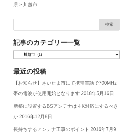
県
>
川越市
記事のカテゴリー一覧
記
事
最近の投稿
の
【お知らせ】さいたま市にて携帯電話で700MHz
カ
帯の電波が使用開始となります
2018年5月16日
テ
ゴ
新築に設置するBSアンテナは４K対応にするべき
リ
か
2016年12月8日
ー
長持ちするアンテナ工事のポイント
2016年7月9