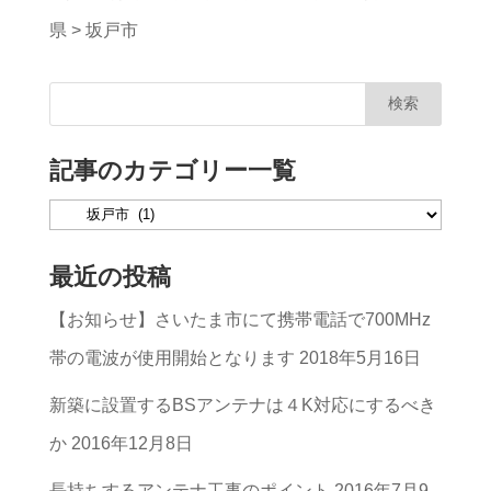
県
>
坂戸市
記事のカテゴリー一覧
記
事
最近の投稿
の
【お知らせ】さいたま市にて携帯電話で700MHz
カ
帯の電波が使用開始となります
2018年5月16日
テ
ゴ
新築に設置するBSアンテナは４K対応にするべき
リ
か
2016年12月8日
ー
長持ちするアンテナ工事のポイント
2016年7月9