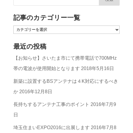
記事のカテゴリー一覧
記
事
最近の投稿
の
【お知らせ】さいたま市にて携帯電話で700MHz
カ
帯の電波が使用開始となります
2018年5月16日
テ
ゴ
新築に設置するBSアンテナは４K対応にするべき
リ
か
2016年12月8日
ー
長持ちするアンテナ工事のポイント
2016年7月9
一
日
覧
埼玉住まいEXPO2016に出展します
2016年7月8