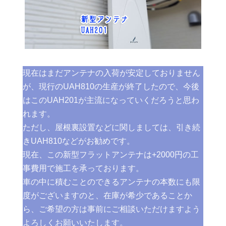
現在はまだアンテナの入荷が安定しておりません
が、現行のUAH810の生産が終了したので、今後
はこのUAH201が主流になっていくだろうと思わ
れます。
ただし、屋根裏設置などに関しましては、引き続
きUAH810などがお勧めです。
現在、この新型フラットアンテナは+2000円の工
事費用で施工を承っております。
車の中に積むことのできるアンテナの本数にも限
度がございますのと、在庫が希少であることか
ら、ご希望の方は事前にご相談いただけますよう
よろしくお願いいたします。