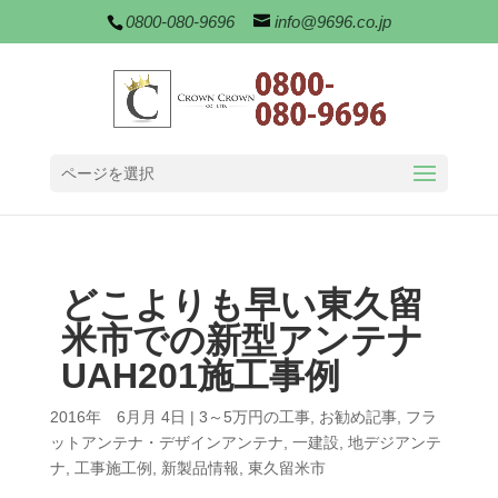
0800-080-9696
info@9696.co.jp
ページを選択
どこよりも早い東久留
米市での新型アンテナ
UAH201施工事例
2016年 6月月 4日
|
3～5万円の工事
,
お勧め記事
,
フラ
ットアンテナ・デザインアンテナ
,
一建設
,
地デジアンテ
ナ
,
工事施工例
,
新製品情報
,
東久留米市