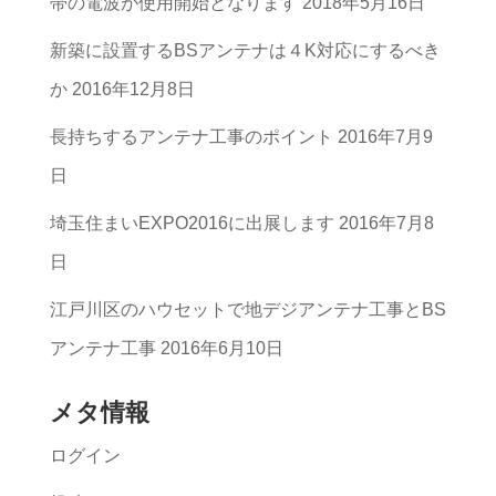
帯の電波が使用開始となります
2018年5月16日
テ
ゴ
新築に設置するBSアンテナは４K対応にするべき
リ
か
2016年12月8日
ー
長持ちするアンテナ工事のポイント
2016年7月9
一
日
覧
埼玉住まいEXPO2016に出展します
2016年7月8
日
江戸川区のハウセットで地デジアンテナ工事とBS
アンテナ工事
2016年6月10日
メタ情報
ログイン