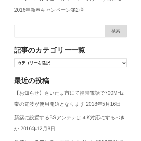
2016年新春キャンペーン第2弾
記事のカテゴリー一覧
記
事
最近の投稿
の
【お知らせ】さいたま市にて携帯電話で700MHz
カ
帯の電波が使用開始となります
2018年5月16日
テ
ゴ
新築に設置するBSアンテナは４K対応にするべき
リ
か
2016年12月8日
ー