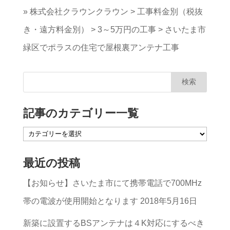
»
株式会社クラウンクラウン
>
工事料金別（税抜
き・遠方料金別）
>
3～5万円の工事
>
さいたま市
緑区でポラスの住宅で屋根裏アンテナ工事
記事のカテゴリー一覧
記
事
最近の投稿
の
【お知らせ】さいたま市にて携帯電話で700MHz
カ
帯の電波が使用開始となります
2018年5月16日
テ
ゴ
新築に設置するBSアンテナは４K対応にするべき