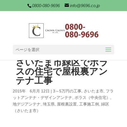
0800-080-9696
info@9696.co.jp
ページを選択
さいたま市緑区でポラ
スの住宅で屋根裏アン
テナ工事
2015年 6月月 12日
|
3～5万円の工事
,
さいたま市
,
フラ
ットアンテナ・デザインアンテナ
,
ポラス（中央住宅）
,
地デジアンテナ
,
埼玉県
,
屋根裏設置
,
工事施工例
,
緑区
（さいたま市）