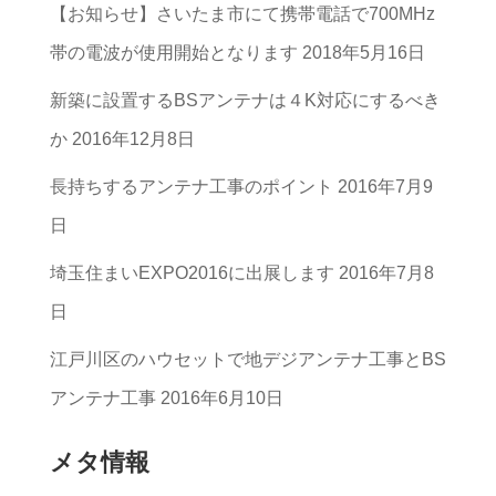
【お知らせ】さいたま市にて携帯電話で700MHz
カ
帯の電波が使用開始となります
2018年5月16日
テ
ゴ
新築に設置するBSアンテナは４K対応にするべき
リ
か
2016年12月8日
ー
長持ちするアンテナ工事のポイント
2016年7月9
一
日
覧
埼玉住まいEXPO2016に出展します
2016年7月8
日
江戸川区のハウセットで地デジアンテナ工事とBS
アンテナ工事
2016年6月10日
メタ情報