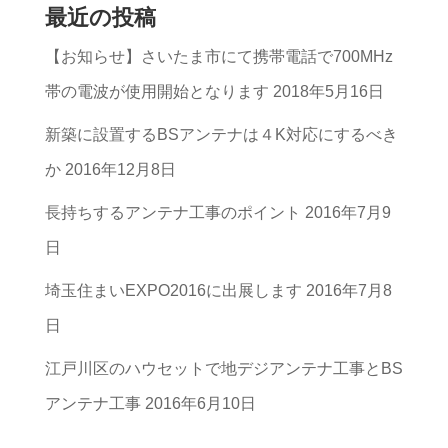
最近の投稿
の
【お知らせ】さいたま市にて携帯電話で700MHz
カ
帯の電波が使用開始となります
2018年5月16日
テ
ゴ
新築に設置するBSアンテナは４K対応にするべき
リ
か
2016年12月8日
ー
長持ちするアンテナ工事のポイント
2016年7月9
一
日
覧
埼玉住まいEXPO2016に出展します
2016年7月8
日
江戸川区のハウセットで地デジアンテナ工事とBS
アンテナ工事
2016年6月10日