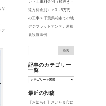
ン
>
工事料金別（税抜き・
合な
遠方料金別）
>
3～5万円
の工事
>
千葉県柏市での地
ん
デジフラットアンテナ屋根
ンテ
裏設置事例
記事のカテゴリー
一覧
記
事
最近の投稿
の
【お知らせ】さいたま市に
カ