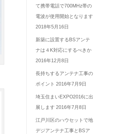
て携帯電話で700MHz帯の
テ
電波が使用開始となります
ゴ
2018年5月16日
リ
ー
新築に設置するBSアンテ
一
ナは４K対応にするべきか
。
覧
2016年12月8日
長持ちするアンテナ工事の
ポイント
2016年7月9日
埼玉住まいEXPO2016に出
展します
2016年7月8日
江戸川区のハウセットで地
デジアンテナ工事とBSア