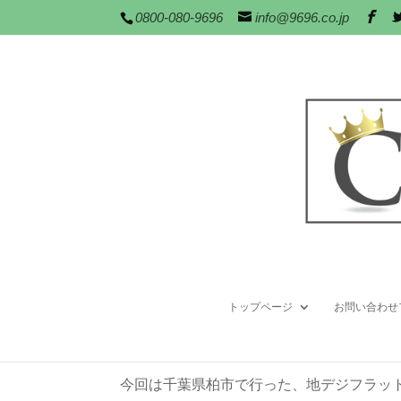
0800-080-9696
info@9696.co.jp
千葉県柏市での地デ
事例
2014年 7月月 18日
|
3～5万円の工事
,
アンテナ
トップページ
お問い合わせ
デジアンテナ
,
屋根裏設置
,
柏市
今回は千葉県柏市で行った、地デジフラッ