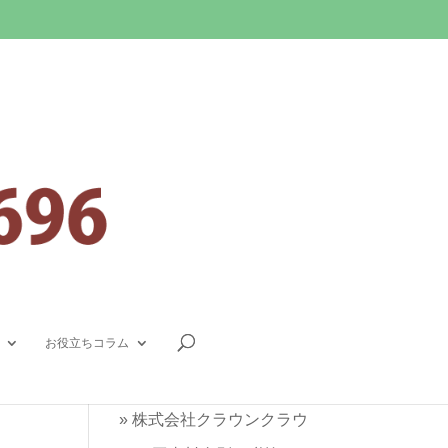
連絡先
0800-080-9696
(無料通話)
県
,
地
お役立ちコラム
048-757-4535
»
株式会社クラウンクラウ