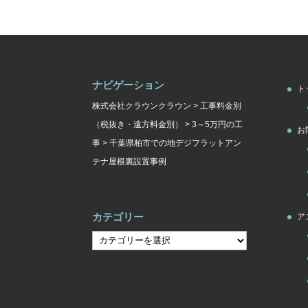
ナビゲーション
ト
株式会社クラウンクラウン
>
工事料金別
（税抜き・遠方料金別）
>
3～5万円の工
お
事
>
千葉県柏市での地デジフラットアン
テナ屋根裏設置事例
カテゴリー
ア
カ
テ
ゴ
リ