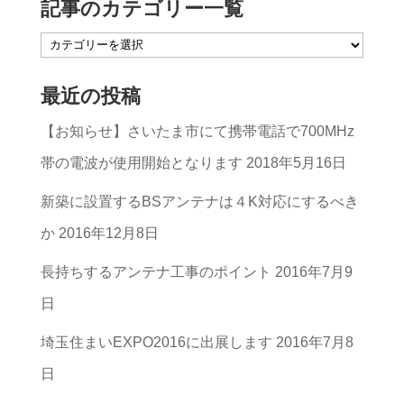
記事のカテゴリー一覧
記
事
最近の投稿
の
【お知らせ】さいたま市にて携帯電話で700MHz
カ
帯の電波が使用開始となります
2018年5月16日
テ
ゴ
新築に設置するBSアンテナは４K対応にするべき
リ
か
2016年12月8日
ー
長持ちするアンテナ工事のポイント
2016年7月9
一
日
覧
埼玉住まいEXPO2016に出展します
2016年7月8
日