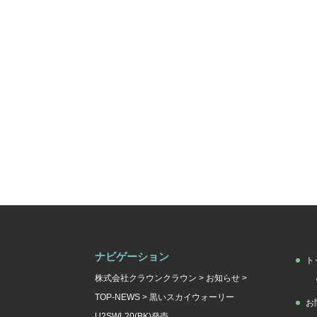
ナビゲーション
ト
株式会社クラウンクラウン
>
お知らせ
>
TOP-NEWS
>
黒いスカイウォーリー
お
U2SWL20(BK)発売