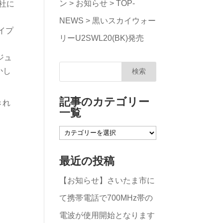
ン
>
お知らせ
>
TOP-
弊社に
NEWS
>
黒いスカイウォー
イプ
リーU2SWL20(BK)発売
ジュ
かし
記事のカテゴリー
きれ
一覧
記
事
最近の投稿
の
【お知らせ】さいたま市に
カ
て携帯電話で700MHz帯の
テ
電波が使用開始となります
ゴ