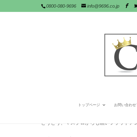
0800-080-9696
info@9696.co.jp
黒いスカイウォーリーU
2013年 3月月 28日
|
TOP-NEWS
,
お知らせ
トップページ
お問い合わせ
こんにちは。クラウンクラウンの松本です
とうとう、マスプロからも黒いフラットア