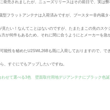
15日に発売されましたが、ニューズリリースはその前日で、実は
ター内蔵型フラットアンテナは入荷済みですが、ブースター非内蔵タ
物が見たい！なんてことはないのですが、たまたまこの先のスケ
る方が何件もあるため、それに間に合うようにとメーカーを急
の可能性を秘めたU2SWL26Bも既に入荷しておりますので、で
ましたら、すぐにでもアップしたいですね。
合わせて選べる3色 壁面取付用地デジアンテナにブラック色誕