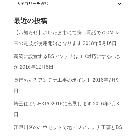
記
事
最近の投稿
の
【お知らせ】さいたま市にて携帯電話で700MHz
カ
帯の電波が使用開始となります
2018年5月16日
テ
ゴ
新築に設置するBSアンテナは４K対応にするべき
リ
か
2016年12月8日
ー
長持ちするアンテナ工事のポイント
2016年7月9
一
日
覧
埼玉住まいEXPO2016に出展します
2016年7月8
日
江戸川区のハウセットで地デジアンテナ工事とBS