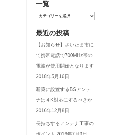
一覧
記
事
最近の投稿
の
【お知らせ】さいたま市に
カ
て携帯電話で700MHz帯の
テ
電波が使用開始となります
ゴ
2018年5月16日
リ
ー
新築に設置するBSアンテ
一
ナは４K対応にするべきか
覧
2016年12月8日
長持ちするアンテナ工事の
ポイント
2016年7月9日