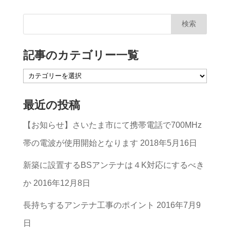
記事のカテゴリー一覧
記
事
最近の投稿
の
【お知らせ】さいたま市にて携帯電話で700MHz
カ
帯の電波が使用開始となります
2018年5月16日
テ
ゴ
新築に設置するBSアンテナは４K対応にするべき
リ
か
2016年12月8日
ー
長持ちするアンテナ工事のポイント
2016年7月9
一
日