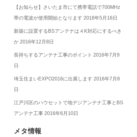
【お知らせ】さいたま市にて携帯電話で700MHz
カ
帯の電波が使用開始となります
2018年5月16日
テ
ゴ
新築に設置するBSアンテナは４K対応にするべき
リ
か
2016年12月8日
ー
長持ちするアンテナ工事のポイント
2016年7月9
一
日
覧
埼玉住まいEXPO2016に出展します
2016年7月8
日
江戸川区のハウセットで地デジアンテナ工事とBS
アンテナ工事
2016年6月10日
メタ情報