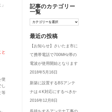
よ」
記事のカテゴリー
一覧
記
事
最近の投稿
の
【お知らせ】さいたま市に
カ
こと
て携帯電話で700MHz帯の
テ
電波が使用開始となります
ゴ
2018年5月16日
リ
を使
ー
新築に設置するBSアンテ
でし
一
ナは４K対応にするべきか
と等
覧
2016年12月8日
長持ちするアンテナ工事の