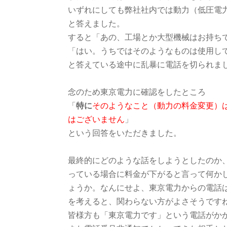
いずれにしても弊社社内では動力（低圧電
と答えました。
すると「あの、工場とか大型機械はお持ち
「はい。うちではそのようなものは使用し
と答えている途中に乱暴に電話を切られまし
念のため東京電力に確認をしたところ
「
特に
そのようなこと（動力の料金変更）
はございません
」
という回答をいただきました。
最終的にどのような話をしようとしたのか
っている場合に料金が下がると言って何か
ょうか。なんにせよ、東京電力からの電話
を考えると、関わらない方がよさそうです
皆様方も「東京電力です」という電話がか