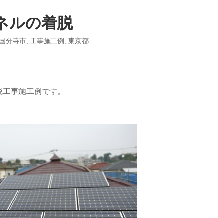
ネルの着脱
国分寺市
,
工事施工例
,
東京都
脱工事施工例です。