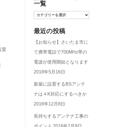
一覧
記
事
最近の投稿
の
【お知らせ】さいたま市に
カ
設置
て携帯電話で700MHz帯の
テ
電波が使用開始となります
ゴ
ま
2018年5月16日
リ
ー
新築に設置するBSアンテ
一
ナは４K対応にするべきか
覧
2016年12月8日
長持ちするアンテナ工事の
ポイント
2016年7月9日