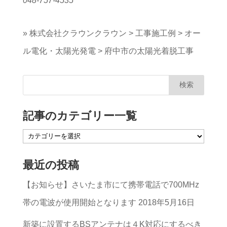
048-757-4535
»
株式会社クラウンクラウン
>
工事施工例
>
オー
ル電化・太陽光発電
>
府中市の太陽光着脱工事
記事のカテゴリー一覧
記
事
最近の投稿
の
【お知らせ】さいたま市にて携帯電話で700MHz
カ
帯の電波が使用開始となります
2018年5月16日
テ
ゴ
新築に設置するBSアンテナは４K対応にするべき