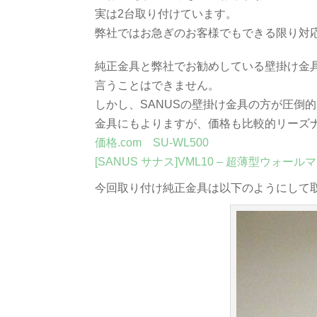
実は2台取り付けています。
弊社ではお急ぎのお客様でもできる限り対
純正金具と弊社でお勧めしている壁掛け金
言うことはできません。
しかし、SANUSの壁掛け金具の方が圧倒
金具にもよりますが、価格も比較的リーズ
価格.com SU-WL500
[SANUS サナス]VML10 – 超薄型ウォール
今回取り付け純正金具は以下のようにして