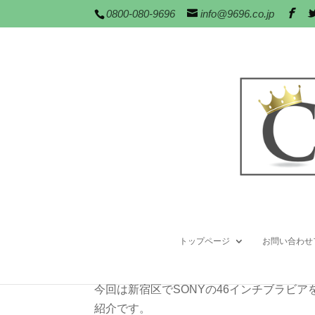
0800-080-9696
info@9696.co.jp
SONY純正金具を
2011年 9月月 4日
|
テレビの壁掛け
,
工事施工例
トップページ
お問い合わせ
こんにちは。松本です。
今回は新宿区でSONYの46インチブラビ
紹介です。