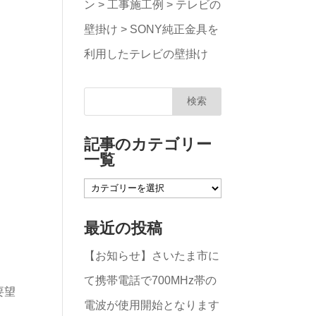
ン
>
工事施工例
>
テレビの
壁掛け
>
SONY純正金具を
利用したテレビの壁掛け
記事のカテゴリー
一覧
記
事
最近の投稿
の
【お知らせ】さいたま市に
カ
て携帯電話で700MHz帯の
テ
要望
電波が使用開始となります
ゴ