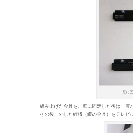
壁に固
組み上げた金具を、壁に固定した後は一度
その後、外した縦桟（縦の金具）をテレビ