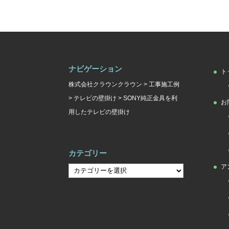
ナビゲーション
ト
株式会社クラウンクラウン
>
工事施工例
>
テレビの壁掛け
>
SONY純正金具を利
お
用したテレビの壁掛け
カテゴリー
ア
カ
テ
ゴ
リ
ー