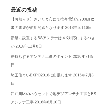
事
最近の投稿
の
【お知らせ】さいたま市にて携帯電話で700MHz
カ
帯の電波が使用開始となります
2018年5月16日
テ
ゴ
新築に設置するBSアンテナは４K対応にするべき
リ
か
2016年12月8日
ー
長持ちするアンテナ工事のポイント
2016年7月9
一
日
覧
埼玉住まいEXPO2016に出展します
2016年7月8
日
江戸川区のハウセットで地デジアンテナ工事とBS
アンテナ工事
2016年6月10日