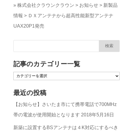
»
株式会社クラウンクラウン
>
お知らせ
>
新製品
情報
>
ＤＸアンテナから超高性能新型アンテナ
UAX20P1発売
記事のカテゴリー一覧
記
事
最近の投稿
の
【お知らせ】さいたま市にて携帯電話で700MHz
カ
帯の電波が使用開始となります
2018年5月16日
テ
ゴ
新築に設置するBSアンテナは４K対応にするべき