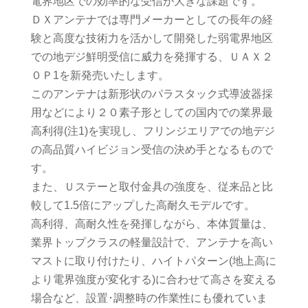
電界地区での効率的な受信が大きな課題です。
ＤＸアンテナでは専門メーカーとしての長年の経
験と高度な技術力を活かして開発した弱電界地区
での地デジ鮮明受信に威力を発揮する、ＵＡＸ２
０Ｐ1を新発売いたします。
このアンテナは新形状のパラスタック式導波器採
用などにより２０素子形としての国内での業界最
高利得(注1)を実現し、フリンジエリアでの地デジ
の高品質ハイビジョン受信の決め手となるもので
す。
また、Ｕステーと取付金具の強度を、従来品と比
較して1.5倍にアップした高耐久モデルです。
高利得、高耐久性を発揮しながら、本体質量は、
業界トップクラスの軽量設計で、アンテナを高い
マストに取り付けたり、ハイトパターン(地上高に
より電界強度が変化する)に合わせて高さを変える
場合など、設置･調整時の作業性にも優れていま