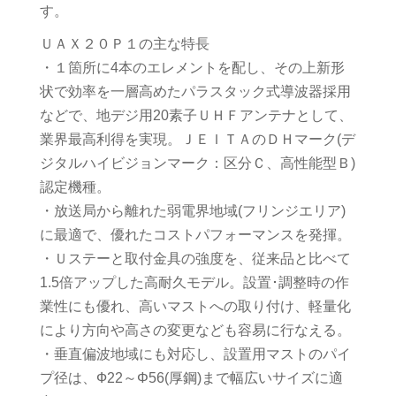
す。
ＵＡＸ２０Ｐ１の主な特長
・１箇所に4本のエレメントを配し、その上新形
状で効率を一層高めたパラスタック式導波器採用
などで、地デジ用20素子ＵＨＦアンテナとして、
業界最高利得を実現。ＪＥＩＴＡのＤＨマーク(デ
ジタルハイビジョンマーク：区分Ｃ、高性能型Ｂ)
認定機種。
・放送局から離れた弱電界地域(フリンジエリア)
に最適で、優れたコストパフォーマンスを発揮。
・Ｕステーと取付金具の強度を、従来品と比べて
1.5倍アップした高耐久モデル。設置･調整時の作
業性にも優れ、高いマストへの取り付け、軽量化
により方向や高さの変更なども容易に行なえる。
・垂直偏波地域にも対応し、設置用マストのパイ
プ径は、Ф22～Φ56(厚鋼)まで幅広いサイズに適