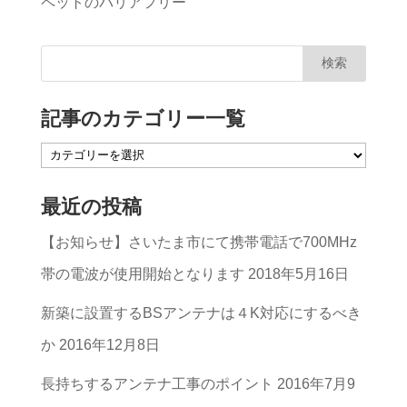
ペットのバリアフリー
記事のカテゴリー一覧
記
事
最近の投稿
の
【お知らせ】さいたま市にて携帯電話で700MHz
カ
帯の電波が使用開始となります
2018年5月16日
テ
ゴ
新築に設置するBSアンテナは４K対応にするべき
リ
か
2016年12月8日
ー
長持ちするアンテナ工事のポイント
2016年7月9