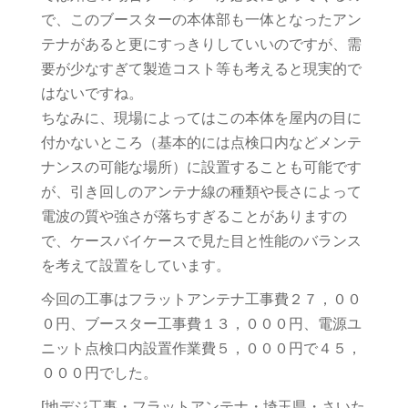
で、このブースターの本体部も一体となったアン
テナがあると更にすっきりしていいのですが、需
要が少なすぎて製造コスト等も考えると現実的で
はないですね。
ちなみに、現場によってはこの本体を屋内の目に
付かないところ（基本的には点検口内などメンテ
ナンスの可能な場所）に設置することも可能です
が、引き回しのアンテナ線の種類や長さによって
電波の質や強さが落ちすぎることがありますの
で、ケースバイケースで見た目と性能のバランス
を考えて設置をしています。
今回の工事はフラットアンテナ工事費２７，００
０円、ブースター工事費１３，０００円、電源ユ
ニット点検口内設置作業費５，０００円で４５，
０００円でした。
[地デジ工事・フラットアンテナ・埼玉県・さいた