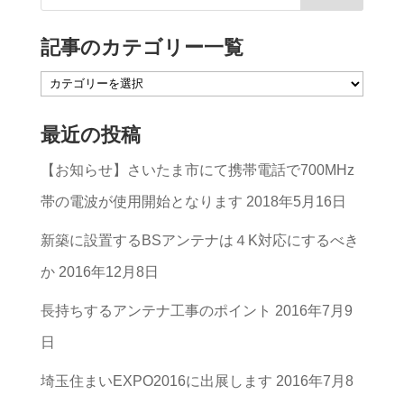
記事のカテゴリー一覧
記
事
最近の投稿
の
【お知らせ】さいたま市にて携帯電話で700MHz
カ
帯の電波が使用開始となります
2018年5月16日
テ
ゴ
新築に設置するBSアンテナは４K対応にするべき
リ
か
2016年12月8日
ー
長持ちするアンテナ工事のポイント
2016年7月9
一
日
覧
埼玉住まいEXPO2016に出展します
2016年7月8