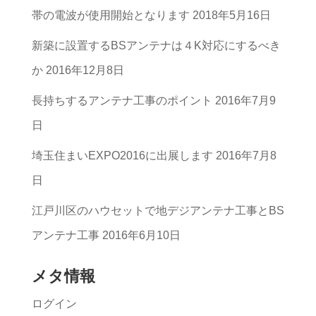
帯の電波が使用開始となります
2018年5月16日
テ
ゴ
新築に設置するBSアンテナは４K対応にするべき
リ
か
2016年12月8日
ー
長持ちするアンテナ工事のポイント
2016年7月9
一
日
覧
埼玉住まいEXPO2016に出展します
2016年7月8
日
江戸川区のハウセットで地デジアンテナ工事とBS
アンテナ工事
2016年6月10日
メタ情報
ログイン