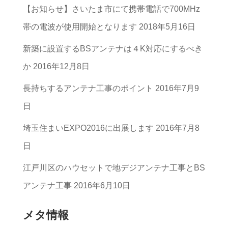
【お知らせ】さいたま市にて携帯電話で700MHz
カ
帯の電波が使用開始となります
2018年5月16日
テ
ゴ
新築に設置するBSアンテナは４K対応にするべき
リ
か
2016年12月8日
ー
長持ちするアンテナ工事のポイント
2016年7月9
一
日
覧
埼玉住まいEXPO2016に出展します
2016年7月8
日
江戸川区のハウセットで地デジアンテナ工事とBS
アンテナ工事
2016年6月10日
メタ情報