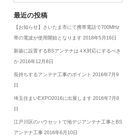
事
最近の投稿
の
【お知らせ】さいたま市にて携帯電話で700MHz
カ
帯の電波が使用開始となります
2018年5月16日
テ
ゴ
新築に設置するBSアンテナは４K対応にするべき
リ
か
2016年12月8日
ー
長持ちするアンテナ工事のポイント
2016年7月9
一
日
覧
埼玉住まいEXPO2016に出展します
2016年7月8
日
江戸川区のハウセットで地デジアンテナ工事とBS
アンテナ工事
2016年6月10日